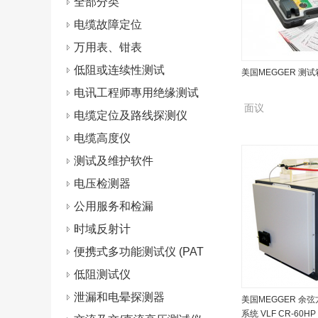
全部分类
电缆故障定位
万用表、钳表
低阻或连续性测试
美国MEGGER 测试箱 
电讯工程师專用绝缘测试
面议
仪
电缆定位及路线探测仪
电缆高度仪
测试及维护软件
电压检测器
公用服务和检漏
时域反射计
便携式多功能测试仪 (PAT
s)
低阻测试仪
泄漏和电晕探测器
美国MEGGER 余
系统 VLF CR-60HP