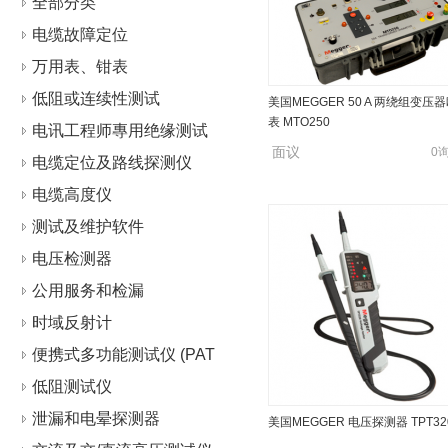
全部分类
电缆故障定位
万用表、钳表
低阻或连续性测试
美国MEGGER 50 A 两绕组变压
表 MTO250
电讯工程师專用绝缘测试
面议
0
仪
电缆定位及路线探测仪
电缆高度仪
测试及维护软件
电压检测器
公用服务和检漏
时域反射计
便携式多功能测试仪 (PAT
s)
低阻测试仪
泄漏和电晕探测器
美国MEGGER 电压探测器 TPT32