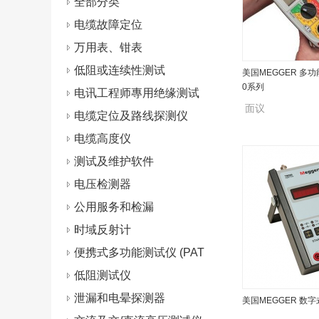
全部分类
电缆故障定位
万用表、钳表
低阻或连续性测试
美国MEGGER 多功
0系列
电讯工程师專用绝缘测试
面议
仪
电缆定位及路线探测仪
电缆高度仪
测试及维护软件
电压检测器
公用服务和检漏
时域反射计
便携式多功能测试仪 (PAT
s)
低阻测试仪
泄漏和电晕探测器
美国MEGGER 数字